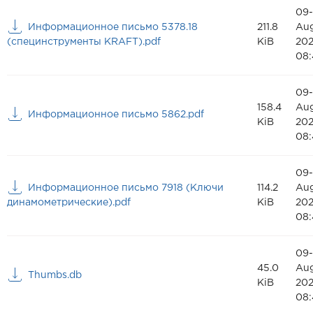
09-
Информационное письмо 5378.18
211.8
Au
(специнструменты KRAFT).pdf
KiB
20
08:
09-
158.4
Au
Информационное письмо 5862.pdf
KiB
20
08:
09-
Информационное письмо 7918 (Ключи
114.2
Au
динамометрические).pdf
KiB
20
08:
09-
45.0
Au
Thumbs.db
KiB
20
08: