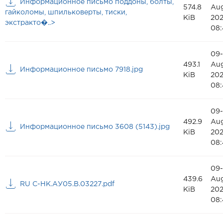
Информационное письмо поддоны, болты,
574.8
Au
гайколомы, шпильковерты, тиски,
KiB
20
экстракто�..>
08:
09-
493.1
Au
Информационное письмо 7918.jpg
KiB
20
08:
09-
492.9
Au
Информационное письмо 3608 (5143).jpg
KiB
20
08:
09-
439.6
Au
RU C-HK.АУ05.В.03227.pdf
KiB
20
08: