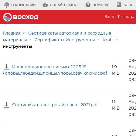
О КОМПАНИИ
ОНЛАЙН-ЗАКАЗ
ПОМОЩЬ
БЛОГ
Вход
Регистра
Главная
Сертификаты автоэмали и расходные
материалы
Сертификаты Инструменты
Kraft
инструменты
09-
Информационное письмо 2005.19
1.9
Au
(опоры,лебедки,шприцы,упоры,свеч.ключи).pdf
MiB
20
08:
09-
1.1
Au
Сертификат электрогайковерт 2021.pdf
MiB
20
08:
09-