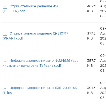
09-
Отрицательное решение 4569
402.9
Au
(HELFER).pdf
KiB
20
08:
09-
Отрицательное решение 12-310717
377.8
Au
(KRAFT).pdf
KiB
20
08:
09-
Информационное письмо №2249.19 (все
357.7
Au
инструменты+страна Тайвань).pdf
KiB
20
08:
09-
Информационное письмо 1315-20 (5143)
301.3
Au
(1).jpg
KiB
20
08: