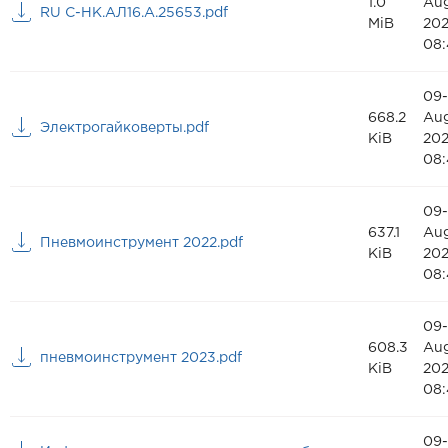
1.0
Au
RU C-HK.AЛ16.А.25653.pdf
MiB
20
08:
09-
668.2
Au
Электрогайковерты.pdf
KiB
20
08:
09-
637.1
Au
Пневмоинструмент 2022.pdf
KiB
20
08:
09-
608.3
Au
пневмоинструмент 2023.pdf
KiB
20
08:
09-